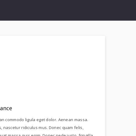
nance
nean commodo ligula eget dolor. Aenean massa.
, nascetur ridiculus mus. Donec quam felis,
quat massa quis enim. Donec pede justo, fringilla