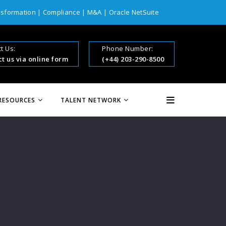
nsformation
|
Compliance
|
M&A
|
Oracle NetSuite
Home
t Us:
Phone Number:
t us via online form
(+44) 203-290-8500
Services
Assurance
RESOURCES
TALENT NETWORK
ERP Solutions
Industries
Custom Solutions
Resources
Talent Network