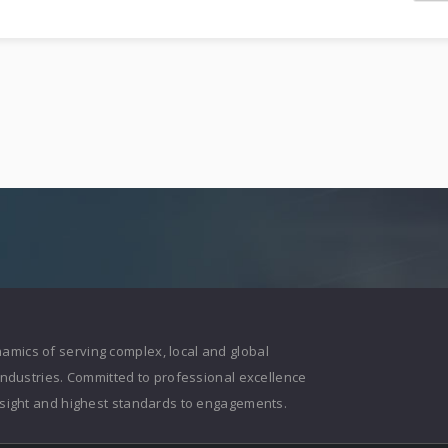
mics of serving complex, local and global
 industries. Committed to professional excellence
insight and highest standards to engagements.