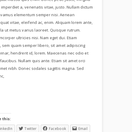
, imperdiet a, venenatis vitae, justo. Nullam dictum
s. Vivamus elementum semper nisi. Aenean
sequat vitae, eleifend ac, enim. Aliquam lorem ante,
ulla ut metus varius laoreet. Quisque rutrum.
mcorper ultricies nisi. Nam eget dui. Etiam
 sem quam semper libero, sit amet adipiscing
inar, hendrerit id, lorem. Maecenas nec odio et
faucibus. Nullam quis ante. Etiam sit amet orci
t amet nibh. Donec sodales sagittis magna. Sed
nc,
 this:
inkedIn
Twitter
Facebook
Email