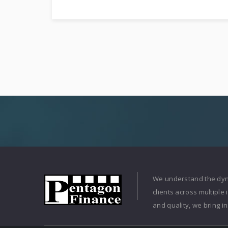
We understand the dyna
clients across multiple
and quality, we bring 