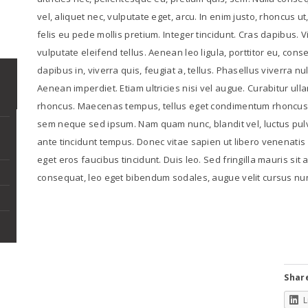
vel, aliquet nec, vulputate eget, arcu. In enim justo, rhoncus ut
felis eu pede mollis pretium. Integer tincidunt. Cras dapibu
vulputate eleifend tellus. Aenean leo ligula, porttitor eu, con
dapibus in, viverra quis, feugiat a, tellus. Phasellus viverra n
Aenean imperdiet. Etiam ultricies nisi vel augue. Curabitur ulla
rhoncus. Maecenas tempus, tellus eget condimentum rhoncus,
sem neque sed ipsum. Nam quam nunc, blandit vel, luctus pulv
ante tincidunt tempus. Donec vitae sapien ut libero venenatis 
eget eros faucibus tincidunt. Duis leo. Sed fringilla mauris si
consequat, leo eget bibendum sodales, augue velit cursus nu
Share
L