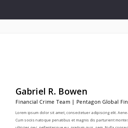
Gabriel R. Bowen
Financial Crime Team | Pentagon Global Fi
Lorem ipsum dolor sit amet, consectetuer adipiscing elit. Ae
Cum sociis natoque penatibus et magnis dis parturient montes
ultricies nec, pellentesque eu, pretium quis, sem. Nulla conse